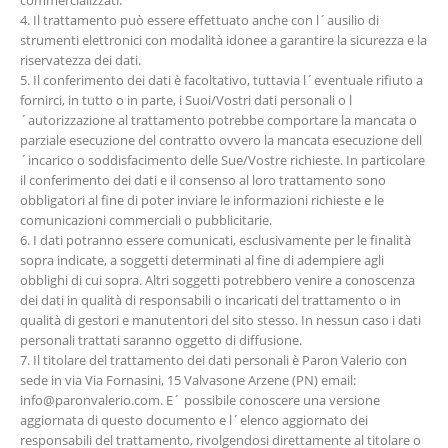
4. Il trattamento può essere effettuato anche con l´ausilio di
strumenti elettronici con modalità idonee a garantire la sicurezza e la
riservatezza dei dati.
5. Il conferimento dei dati è facoltativo, tuttavia l´eventuale rifiuto a
fornirci, in tutto o in parte, i Suoi/Vostri dati personali o l
´autorizzazione al trattamento potrebbe comportare la mancata o
parziale esecuzione del contratto ovvero la mancata esecuzione dell
´incarico o soddisfacimento delle Sue/Vostre richieste. In particolare
il conferimento dei dati e il consenso al loro trattamento sono
obbligatori al fine di poter inviare le informazioni richieste e le
comunicazioni commerciali o pubblicitarie.
6. I dati potranno essere comunicati, esclusivamente per le finalità
sopra indicate, a soggetti determinati al fine di adempiere agli
obblighi di cui sopra. Altri soggetti potrebbero venire a conoscenza
dei dati in qualità di responsabili o incaricati del trattamento o in
qualità di gestori e manutentori del sito stesso. In nessun caso i dati
personali trattati saranno oggetto di diffusione.
7. Il titolare del trattamento dei dati personali è Paron Valerio con
sede in via Via Fornasini, 15 Valvasone Arzene (PN) email:
info@paronvalerio.com. E´ possibile conoscere una versione
aggiornata di questo documento e l´elenco aggiornato dei
responsabili del trattamento, rivolgendosi direttamente al titolare o