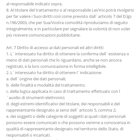
al responsabile indicato sopra.
8. Al titolare del trattamento o al responsabile Lei/Voi potrà rivolgersi
per far valere i Suoi diritti così come previsto dall´articolo 7 del D.lgs
n.196/2003, che per Sua/Vostra comodità riproduciamo di seguito
integralmente, e in particolare per segnalare la volontà di non voler
più ricevere comunicazioni pubblicitarie.
Art. 7 Diritto di accesso ai dati personali ed altri diritti
1. L´interessato ha diritto di ottenere la conferma dell´esistenza o
meno di dati personali che lo riguardano, anche se non ancora
registrati, e la loro comunicazione in forma intelligibile.
2. L´interessato ha diritto di ottenere l´indicazione:
a. dell´origine dei dati personali;
b. delle finalità e modalità del trattamento;
c. della logica applicata in caso di trattamento effettuato con l
´ausilio di strumenti elettronici;
d. degli estremi identificativi del titolare, dei responsabili e del
rappresentante designato ai sensi dell´articolo 5, comma 2;
e. dei soggetti o delle categorie di soggetti ai quali i dati personali
possono essere comunicati o che possono venirne a conoscenza in
qualità di rappresentante designato nel territorio dello Stato, di
responsabili o incaricati.