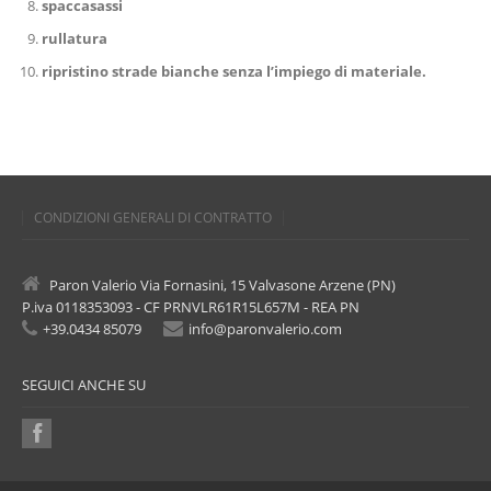
spaccasassi
rullatura
ripristino strade bianche senza l’impiego di materiale.
CONDIZIONI GENERALI DI CONTRATTO
Paron Valerio Via Fornasini, 15 Valvasone Arzene (PN)
P.iva 0118353093 - CF PRNVLR61R15L657M - REA PN
+39.0434 85079
info@paronvalerio.com
SEGUICI ANCHE SU