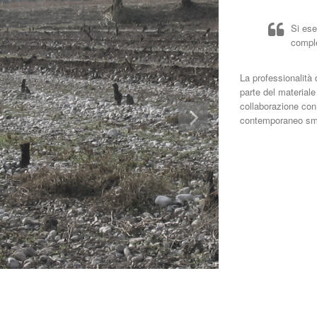
Si ese
comple
La professionalità
parte del materiale 
collaborazione con 
contemporaneo smal